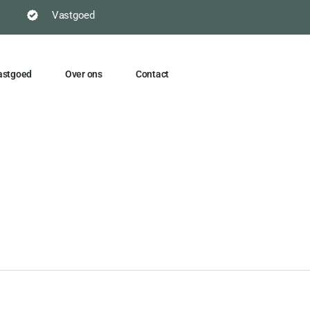
Vastgoed
astgoed
Over ons
Contact